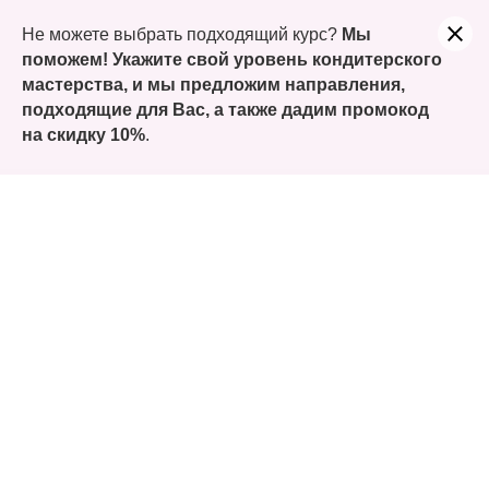
Учитесь сегодня, а заплатите только часть. Оформляйте
Не можете выбрать подходящий курс?
Мы
покупку курсов Долями!
поможем! Укажите свой уровень кондитерского
мастерства, и мы предложим направления,
подходящие для Вас, а также
дадим промокод
на скидку 10%
.
Онлайн-курс
«Пасха»
Традиционные и необычные пасхальные
десерты, трендовое оформление – всё,
чтобы создать праздничное пасхальное
предложение
Посмотреть программу