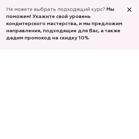
Учитесь сегодня, а заплатите только часть.
Не можете выбрать подходящий курс?
Мы
Оформляйте покупку курсов Долями!
поможем! Укажите свой уровень
кондитерского мастерства, и мы предложим
направления, подходящие для Вас, а также
дадим промокод на скидку 10%
.
RAW-шоколад
4 рецепта приготовления сырого
полезного шоколада без сахара с
темперированием и без. Подходит для
веганов, приверженцев ПП-питания,
диабетиков, аллергиков, детей,
кормящих мам и беременных женщин
Изучить программу