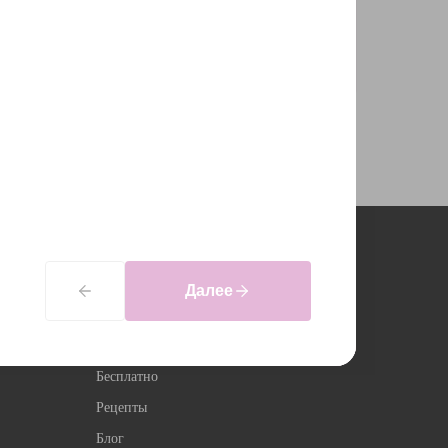
можно купить в рассрочку
ми рассрочки можно ознакомиться в
оплаты
Еще
Далее
Всё по 399 руб
Подарочные сертификаты
Бесплатно
Рецепты
Блог