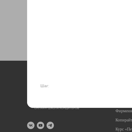
Не знаете, какой курс выбрать, наши менедже
о каждом и помогут выбрать тот, что подходит 
Курсы
Шаг:
Свадебны
Курс «П
Фирменн
Копирай
Курс «Пе