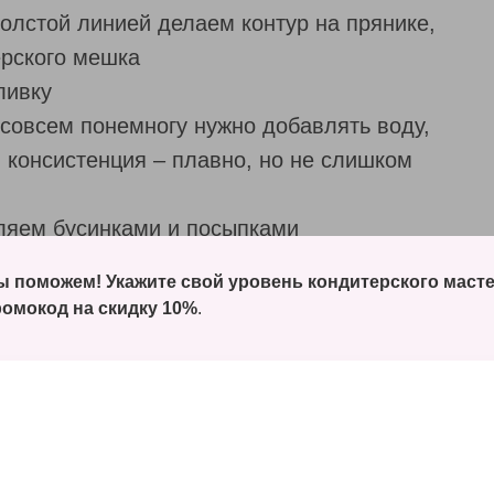
толстой линией делаем контур на прянике,
ерского мешка
ливку
 совсем понемногу нужно добавлять воду,
 консистенция – плавно, но не слишком
ляем бусинками и посыпками
сохнуть в комнате
 поможем! Укажите свой уровень кондитерского маст
омокод на скидку 10%
.
с