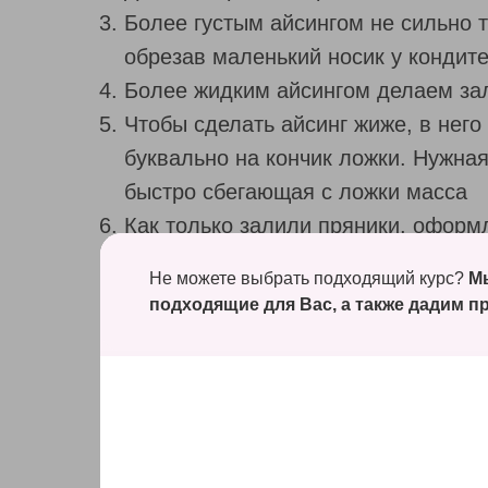
Более густым айсингом не сильно 
обрезав маленький носик у кондит
Более жидким айсингом делаем за
Чтобы сделать айсинг жиже, в него
буквально на кончик ложки. Нужная
быстро сбегающая с ложки масса
Как только залили пряники, оформ
Оставляем на несколько часов под
Не можете выбрать подходящий курс?
Мы
подходящие для Вас, а также
дадим пр
Выбери
свой кур