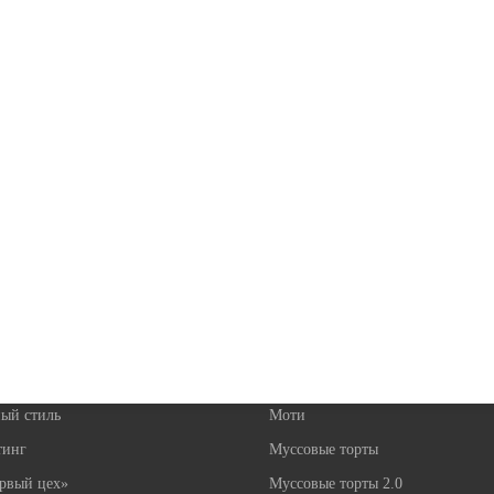
Курсы 
ры расскажут
С условия
процессе 
именно вам
 продвижения
Кондитерские курсы
й сезон на миллион
Бенто-торты
родажи»
Кондитер с нуля
ый стиль
Моти
тинг
Муссовые торты
рвый цех»
Муссовые торты 2.0