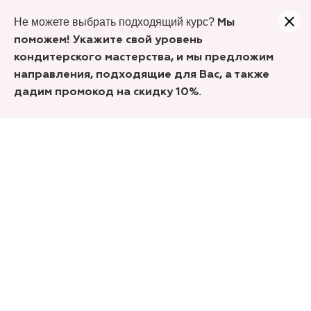
Учитесь сегодня, а заплатите только часть. Оформляйте
Не можете выбрать подходящий курс?
покупку курсов Долями!
Мы
поможем! Укажите свой уровень
кондитерского мастерства, и мы предложим
направления, подходящие для Вас, а также
.
дадим промокод на скидку 10%
Ошибка!
Оплата не прошла
Попробуйте оплатить еще раз. Если
ошибка не прошла, или если Вы
пытаетесь оплатить иностранной картой –
рекомендуем написать нам в
Телеграм
,
Вконтакте
или заполнить форму по кнопке
«Нужна помощь с оплатой».