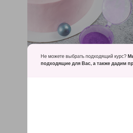
Блок 4
Не можете выбрать подходящий курс?
Мы
Бисквитный торт «Шоколадный»
подходящие для Вас, а также
дадим пр
— пышный шоколадный бисквит
— вишневое компоте
— шоколадный мусс
— крем-чиз
— домашняя карамель
— идеальное выравнивание
— темперирование шоколада в домашних условиях