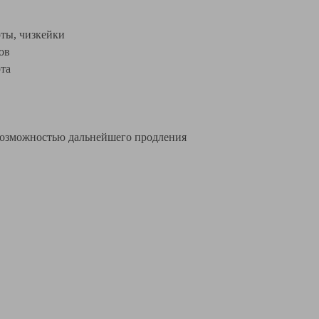
ты, чизкейки
ов
та
 возможностью дальнейшего продления