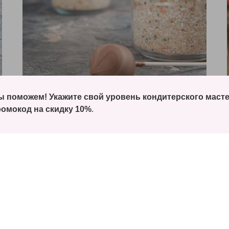
Блок 5
 поможем! Укажите свой уровень кондитерского маст
омокод на скидку 10%
Кенди бар. Часть 2
.
— приемы монетизации остатков приготовленных
бисквитов
— разбор красителей
— принципы сборки тортов в стакане
— два вида начинок тортов в стакане
— три варианта оформления кейк-попсов
— особенности хранения