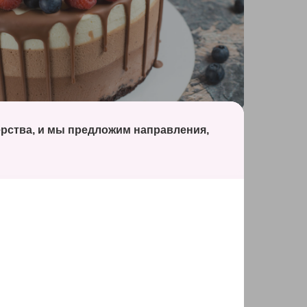
Блок 6
ерства, и мы предложим направления,
Муссовый торт «Три шоколада» с
Бейлизом
— выпечка бисквита
— основы работы с муссовыми тортами
— сборка муссового торта
— шоколадные потеки
— ягодный венок
— секреты крепления ягод к торту
— дополнительная сборка торта в стакане