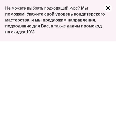
Учитесь сегодня, а заплатите только часть. Оформляйте
Не можете выбрать подходящий курс?
Мы
покупку курсов Долями!
поможем! Укажите свой уровень кондитерского
мастерства, и мы предложим направления,
подходящие для Вас, а также
дадим промокод
на скидку 10%
.
Главная
/
Кондитерские курсы
/
Моти
/
Курс «Моти. VIP»