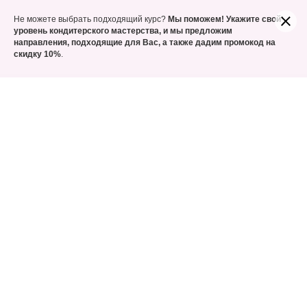
Учитесь сегодня, а заплатите только часть. Оформляйте
Не можете выбрать подходящий курс?
Мы поможем! Укажите свой
покупку курсов Долями!
уровень кондитерского мастерства, и мы предложим
направления, подходящие для Вас, а также
дадим промокод на
скидку 10%
.
Главная
/
Рецепты
/
7 фирменных пропиток