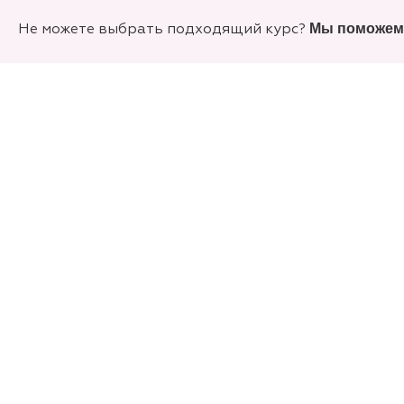
Учитесь сегодня, а заплатите только часть.
Мы поможем!
Не можете выбрать подходящий курс?
Оформляйте покупку курсов Долями!
Как зарабатывать дома?