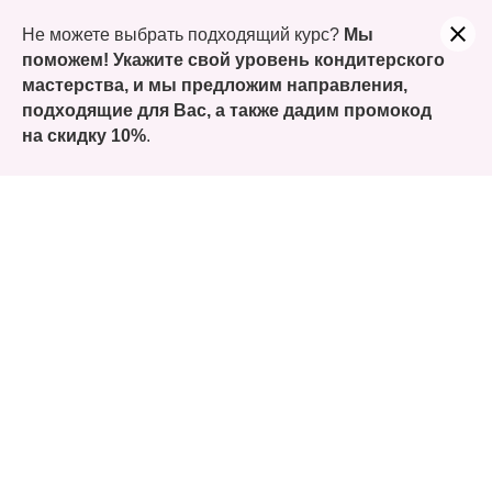
Учитесь сегодня, а заплатите только часть. Оформляйте
Не можете выбрать подходящий курс?
Мы
покупку курсов Долями!
поможем! Укажите свой уровень кондитерского
мастерства, и мы предложим направления,
подходящие для Вас, а также
дадим промокод
на скидку 10%
.
Сайт для кондитера - зачем
кондитеру создавать сайт?