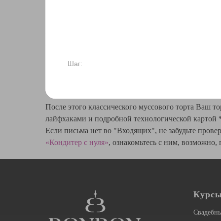
Варианты подачи
— торт
— десерт в стакане
Шаг:
Доступ к рецепту
После этого классического муссового торта Ваш т
лайфхаками и подробной технологической картой
Если письма нет во "Входящих", не забудьте пров
«Кондитер с нуля»
, ознакомьтесь с ним, возможно,
Курсы
Свадебны