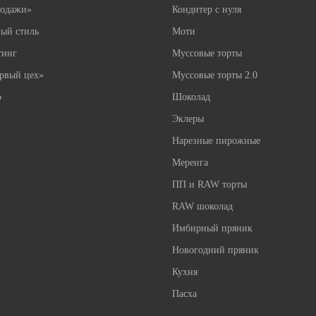
родажи»
Кондитер с нуля
ый стиль
Моти
тинг
Муссовые торты
рвый цех»
Муссовые торты 2.0
о
Шоколад
Эклеры
Нарезные пирожные
Меренга
ПП и RAW торты
RAW шоколад
Имбирный пряник
Новогодний пряник
Кухня
Пасха