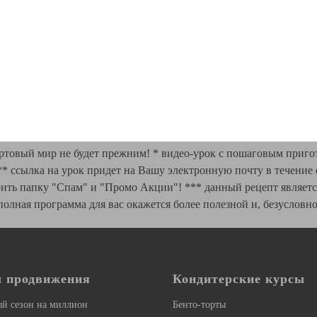
ортовый мир не будет прежним! *
видео-урок с пошаговым приго
** ссылка на урок
придет на Вашу электронную почту в течение 
ерить папку "Спам" и "Промо Акции"!
***
данный рецепт являет
 полная программа для вас окажется более полезной и, безусловн
 продвижения
Кондитерские курсы
й сезон на миллион
Бенто-торты