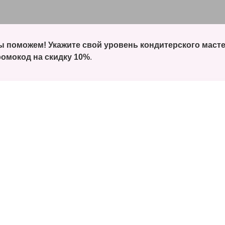
 поможем! Укажите свой уровень кондитерского маст
омокод на скидку 10%
.
де
 ягодный венок