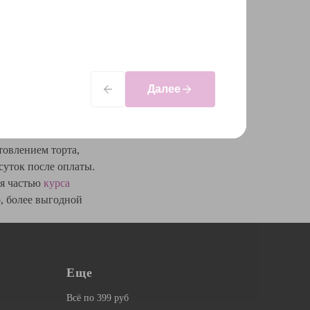
Далее
товлением торта,
суток после оплаты.
ся частью
курса
о, более выгодной
Еще
Всё по 399 руб