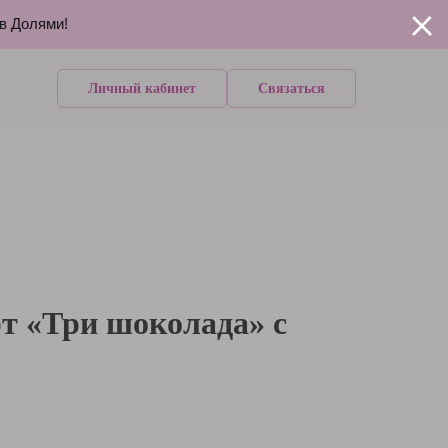
ов Долями!
Личный кабинет
Связаться
т «Три шоколада» с