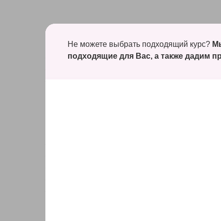
Приготовим
Не можете выбрать подходящий курс?
Мы
подходящие для Вас, а также
дадим пр
— шоколадный корж
— три мусса: на темном, молочном и белом шокола
— торты в стакане «Три шоколада»
Узнаете
— основы работы с муссовыми тортами
— правильная сборка муссового торта
— классическое оформление: шоколадные потеки и
— секреты крепления ягод к торту
— особенности хранения