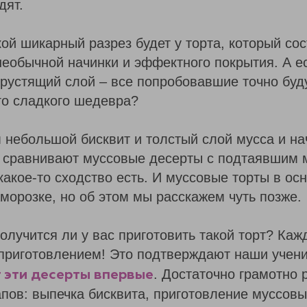
дят.
кой шикарный разрез будет у торта, который сос
необычной начинки и эффектного покрытия. А е
рустящий слой – все попробовавшие точно буд
ого сладкого шедевра?
м небольшой бисквит и толстый слой мусса и на
 сравнивают муссовые десерты с подтаявшим
какое-то сходство есть. И муссовые торты в ос
морозке, но об этом мы расскажем чуть позже.
олучится ли у вас приготовить такой торт? Ка
 приготовлением! Это подтверждают наши учен
. Достаточно грамотно 
т эти десерты впервые
апов: выпечка бисквита, приготовление муссовы