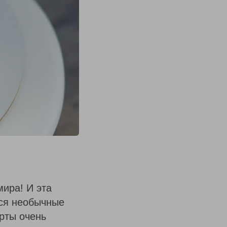
мира! И эта
тся необычные
орты очень