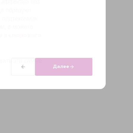
ь эффектно без
да образуют
о подтеками и
ым, а можете
у велюрового
вать эти самые
Далее