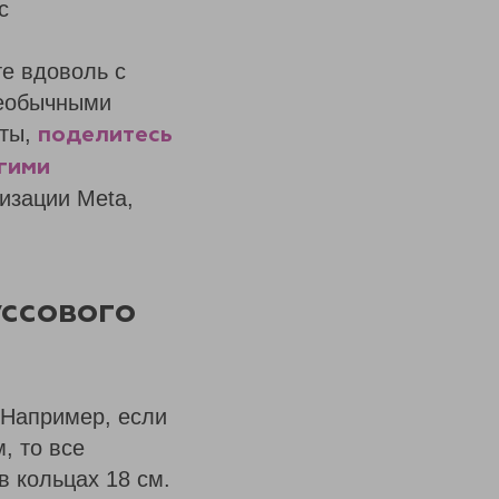
с
те вдоволь с
необычными
рты,
поделитесь
угими
изации Meta,
уссового
 Например, если
, то все
в кольцах 18 см.