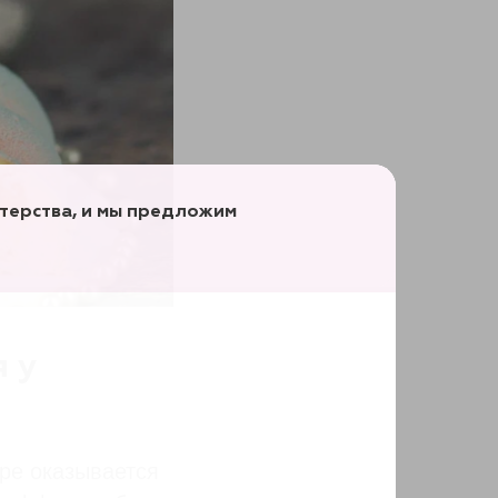
терства, и мы предложим
 у
ре оказывается