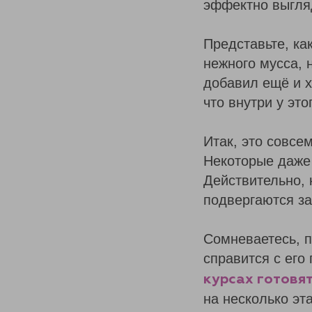
эффектно выгля
Представьте, ка
нежного мусса, 
добавил ещё и х
что внутри у эт
Итак, это совсе
Некоторые даже
Действительно, 
подвергаются за
Сомневаетесь, п
справится с его
курсах готовя
на несколько эт