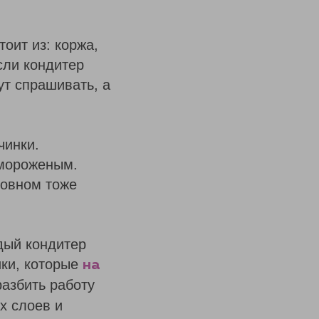
тоит из: коржа,
сли кондитер
ут спрашивать, а
чинки.
 мороженым.
новном тоже
ждый кондитер
ики, которые
на
разбить работу
х слоев и