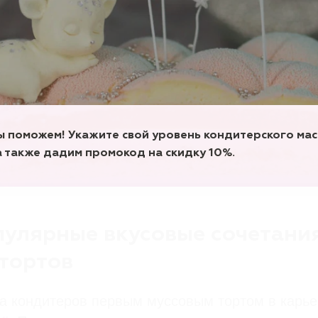
ы поможем! Укажите свой уровень кондитерского мас
.
а также
дадим промокод на скидку 10%
улярные вкусовые сочетания
тортов
а кондитеров первым муссовым тортом в карье