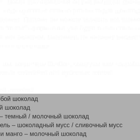
. После приготовления он уже выглядит очен
”
, ведь муссовые слои из разных видов шокола
адиент. Поэтому вы можете украсить его тольк
ое “голое” оформление уже будет очень стильн
ью или велюром. Например,
по нашему рецепт
елого шоколада
.
 мы, кондитеры BonBon, советуем вам попробо
овые сочетания для муссовых тортов:
ой шоколад
юбой шоколад
й шоколад
 – темный / молочный шоколад
ель – шоколадный мусс / сливочный мусс
ли манго – молочный шоколад