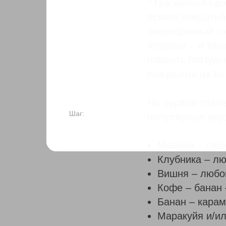
“Три шоколада
всяких покрытий
своеобразный гр
ягодами – и так
покрыть глазур
покрытия из б
На первом этапе
Шаг:
популярные вкус
Малина – люб
Клубника – л
Вишня – любо
Кофе – банан
Банан – карам
Маракуйя и/и